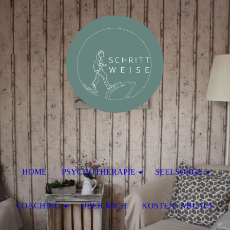
HOME
PSYCHOTHERAPIE
SEELSORGE
COACHING
ÜBER MICH
KOSTEN | ABLAUF